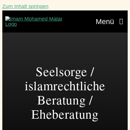
Zum Inhalt springen
Menü
Veranstaltungen
Lebensberatung
Seelsorge /
Über mich
islamrechtliche
Werde ein Teil
Beratung /
Blätterbündel
Eheberatung
Kontakt