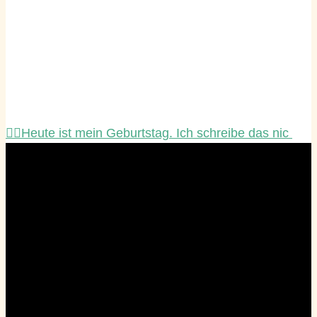
☝🏻Heute ist mein Geburtstag. Ich schreibe das nic