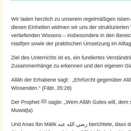
Wir laden herzlich zu unserem regelmäßigen Islam-U
diesen Einheiten widmen wir uns der strukturierte
vertiefenden Wissens – insbesondere in den Berei
Ḥadīṯen sowie der praktischen Umsetzung im Alltag
Ziel des Unterrichts ist es, ein fundiertes Verständ
Zusammenhänge zu erkennen und den eigenen Glau
Allāh der Erhabene sagt: „Ehrfurcht gegenüber All
Wissenden.“ (Fāṭir, 35:28)
Der Prophet ﷺ sagte: „Wem Allāh Gutes will, dem schenkt Er Verständnis (fiqh) im Dīn.“ (al-
Muwaṭṭa)
Und Anas Ibn Mālik رضي الله عنه berichtete, dass der Gesandte Allāhs ﷺ sagte: „Das