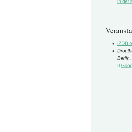
in der
Veransta
IZDB e
Dronth
Berlin
,
Goog