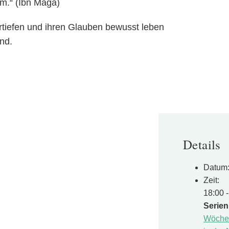
im.“ (Ibn Māǧa)
vertiefen und ihren Glauben bewusst leben
nd.
Details
Datum
Zeit:
18:00 
Serien
Wöchen