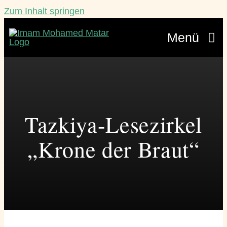
Zum Inhalt springen
Menü
Veranstaltungen
Lebensberatung
Tazkiya-Lesezirkel
Über mich
„Krone der Braut“
Werde ein Teil
Blätterbündel
Kontakt