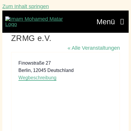
Zum Inhalt springen
Menü
ZRMG e.V.
Veranstaltungen
« Alle Veranstaltungen
Lebensberatung
Adresse
Finowstraße 27
Berlin
,
12045
Deutschland
Über mich
Wegbeschreibung
Werde ein Teil
Blätterbündel
Kontakt