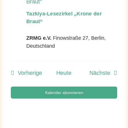
Braut“
Tazkiya-Lesezirkel „Krone der
Braut“
ZRMG e.V.
Finowstraße 27, Berlin,
Deutschland
Veranstaltungen
Verans
Vorherige
Heute
Nächste
Kalender abonnieren