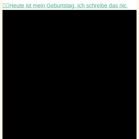
☝🏻Heute ist mein Geburtstag. Ich schreibe das nic