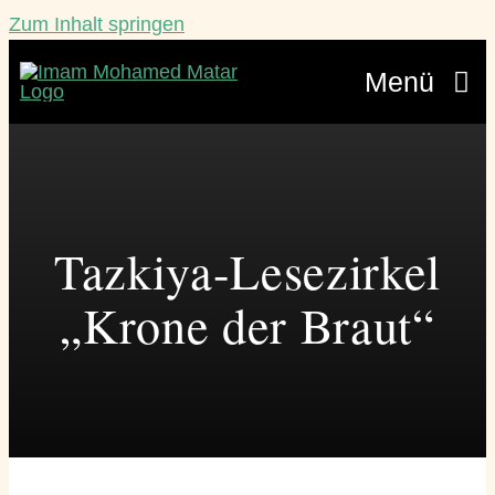
Zum Inhalt springen
Menü
Veranstaltungen
Lebensberatung
Tazkiya-Lesezirkel
Über mich
„Krone der Braut“
Werde ein Teil
Blätterbündel
Kontakt