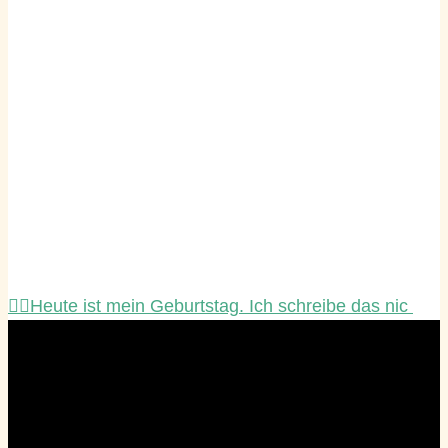
☝🏻Heute ist mein Geburtstag. Ich schreibe das nic